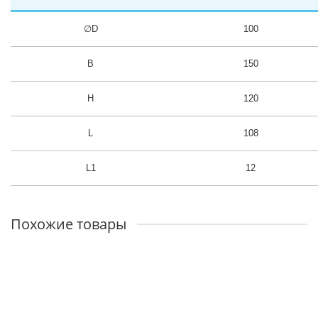
∅D
100
B
150
H
120
L
108
L1
12
Похожие товары
Бесшумный вентилятор Вентс 100 Квайт
1836.00грн