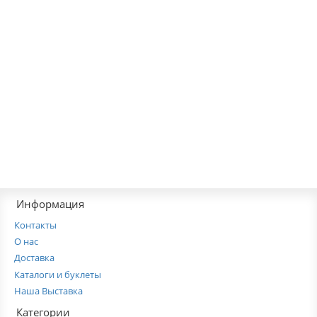
В корзину
Декоративный бесшумный вентилятор Вентс 100 Флип
1705.00грн
В корзину
Информация
Контакты
О нас
Доставка
Каталоги и буклеты
Наша Выставка
Категории